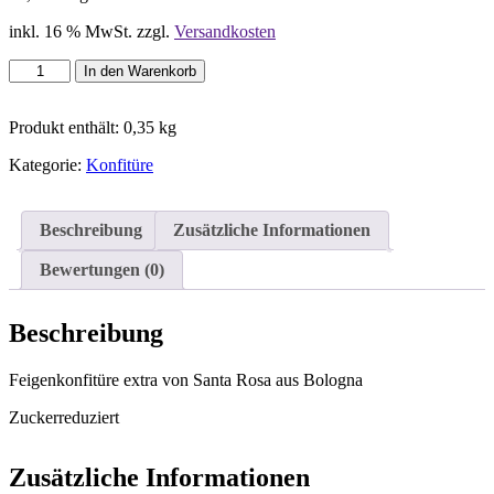
inkl. 16 % MwSt.
zzgl.
Versandkosten
Santa
In den Warenkorb
Rosa
-
Feigenkonfitür
Produkt enthält: 0,35
kg
extra
Kategorie:
Konfitüre
-
350g
Menge
Beschreibung
Zusätzliche Informationen
Bewertungen (0)
Beschreibung
Feigenkonfitüre extra von Santa Rosa aus Bologna
Zuckerreduziert
Zusätzliche Informationen